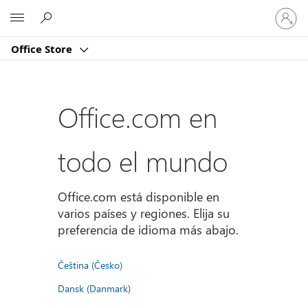
Iniciar
Microsoft
sesión
en
Office Store
tu
cuenta
Office.com en
todo el mundo
Office.com está disponible en
varios países y regiones. Elija su
preferencia de idioma más abajo.
Čeština (Česko)
Dansk (Danmark)