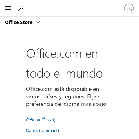
Iniciar
Microsoft
sesión
en
Office Store
tu
cuenta
Office.com en
todo el mundo
Office.com está disponible en
varios países y regiones. Elija su
preferencia de idioma más abajo.
Čeština (Česko)
Dansk (Danmark)