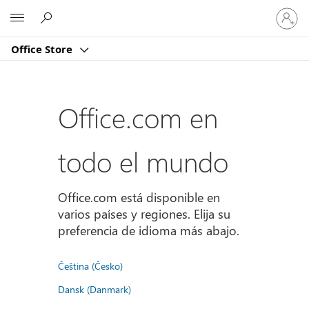
Iniciar
Microsoft
sesión
en
Office Store
tu
cuenta
Office.com en
todo el mundo
Office.com está disponible en
varios países y regiones. Elija su
preferencia de idioma más abajo.
Čeština (Česko)
Dansk (Danmark)