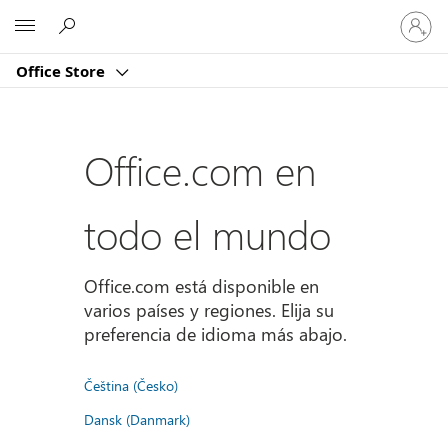
Iniciar
Microsoft
sesión
en
Office Store
tu
cuenta
Office.com en
todo el mundo
Office.com está disponible en
varios países y regiones. Elija su
preferencia de idioma más abajo.
Čeština (Česko)
Dansk (Danmark)