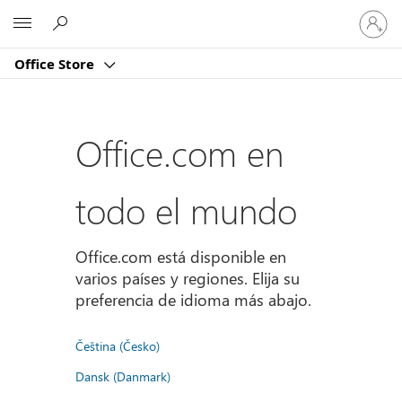
Iniciar
Microsoft
sesión
en
Office Store
tu
cuenta
Office.com en
todo el mundo
Office.com está disponible en
varios países y regiones. Elija su
preferencia de idioma más abajo.
Čeština (Česko)
Dansk (Danmark)