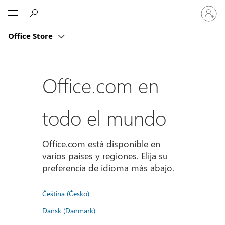
Iniciar
Microsoft
sesión
en
Office Store
tu
cuenta
Office.com en
todo el mundo
Office.com está disponible en
varios países y regiones. Elija su
preferencia de idioma más abajo.
Čeština (Česko)
Dansk (Danmark)