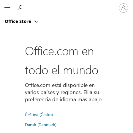
Iniciar
Microsoft
sesión
en
Office Store
tu
cuenta
Office.com en
todo el mundo
Office.com está disponible en
varios países y regiones. Elija su
preferencia de idioma más abajo.
Čeština (Česko)
Dansk (Danmark)