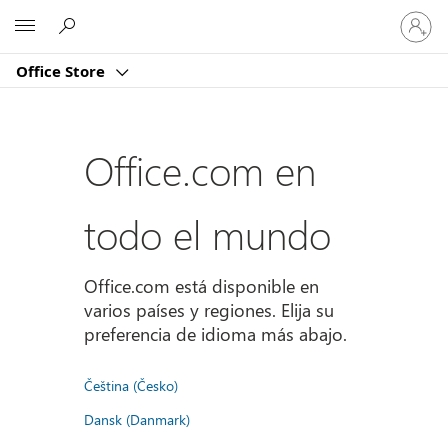
Iniciar
Microsoft
sesión
en
Office Store
tu
cuenta
Office.com en
todo el mundo
Office.com está disponible en
varios países y regiones. Elija su
preferencia de idioma más abajo.
Čeština (Česko)
Dansk (Danmark)