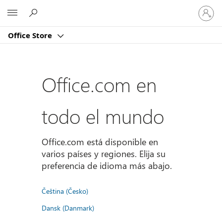
Iniciar
Microsoft
sesión
en
Office Store
tu
cuenta
Office.com en
todo el mundo
Office.com está disponible en
varios países y regiones. Elija su
preferencia de idioma más abajo.
Čeština (Česko)
Dansk (Danmark)