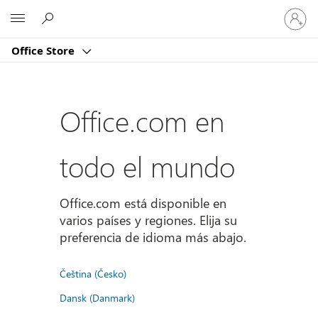
Iniciar
Microsoft
sesión
en
Office Store
tu
cuenta
Office.com en
todo el mundo
Office.com está disponible en
varios países y regiones. Elija su
preferencia de idioma más abajo.
Čeština (Česko)
Dansk (Danmark)