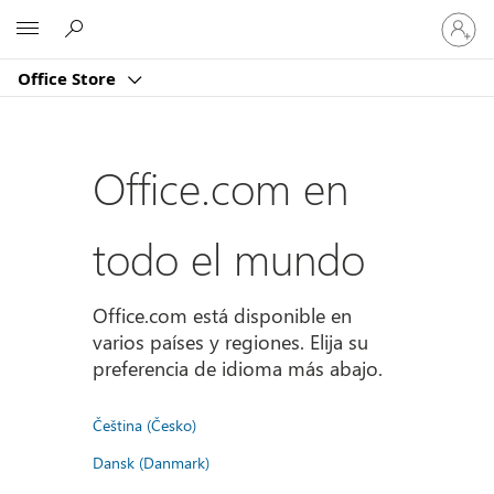
Iniciar
Microsoft
sesión
en
Office Store
tu
cuenta
Office.com en
todo el mundo
Office.com está disponible en
varios países y regiones. Elija su
preferencia de idioma más abajo.
Čeština (Česko)
Dansk (Danmark)