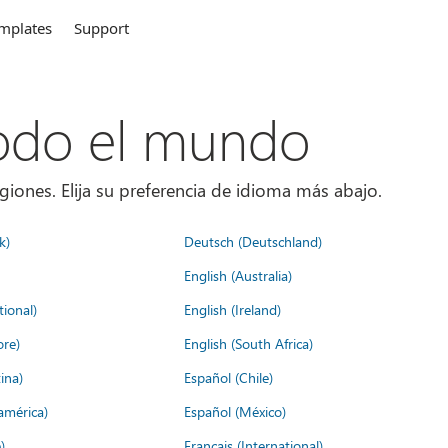
mplates
Support
todo el mundo
giones. Elija su preferencia de idioma más abajo.
k)
Deutsch (Deutschland)
English (Australia)
tional)
English (Ireland)
ore)
English (South Africa)
ina)
Español (Chile)
américa)
Español (México)
)
Français (International)