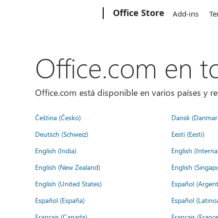
Microsoft
Office Store
Add-ins
Te
Office.com en 
Office.com está disponible en varios países y re
Čeština (Česko)
Dansk (Danmar
Deutsch (Schweiz)
Eesti (Eesti)
English (India)
English (Interna
English (New Zealand)
English (Singap
English (United States)
Español (Argent
Español (España)
Español (Latino
Français (Canada)
Français (France