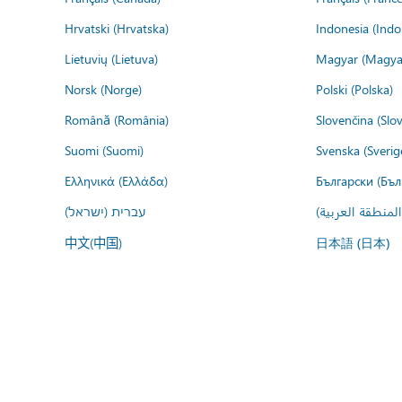
Hrvatski (Hrvatska)
Indonesia (Indo
Lietuvių (Lietuva)
Magyar (Magya
Norsk (Norge)
Polski (Polska)
Română (România)
Slovenčina (Slo
Suomi (Suomi)
Svenska (Sverig
Ελληνικά (Ελλάδα)
Български (Бъл
المنطقة العربية
עברית (ישראל)
中文(中国)
日本語 (日本)