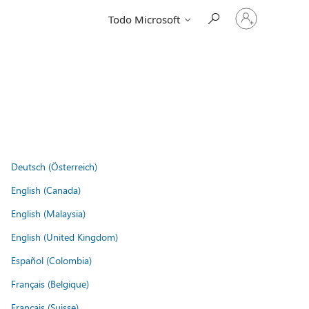
Iniciar
Todo Microsoft
sesión
en
tu
cuenta
Deutsch (Österreich)
English (Canada)
English (Malaysia)
English (United Kingdom)
Español (Colombia)
Français (Belgique)
Français (Suisse)