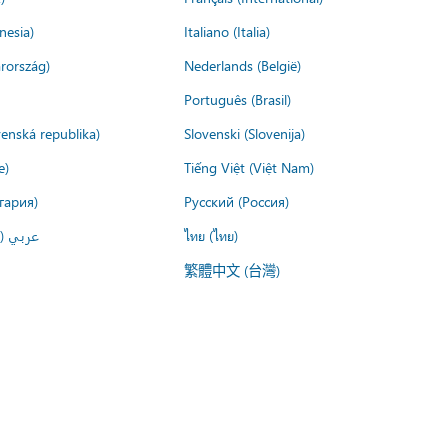
nesia)
Italiano (Italia)
rország)
Nederlands (België)
Português (Brasil)
venská republika)
Slovenski (Slovenija)
e)
Tiếng Việt (Việt Nam)
гария)
Русский (Россия)
عربي ()
ไทย (ไทย)
繁體中文 (台灣)