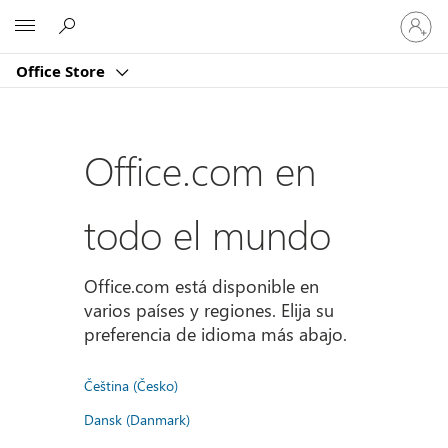
Iniciar
Microsoft
sesión
en
Office Store
tu
cuenta
Office.com en
todo el mundo
Office.com está disponible en
varios países y regiones. Elija su
preferencia de idioma más abajo.
Čeština (Česko)
Dansk (Danmark)