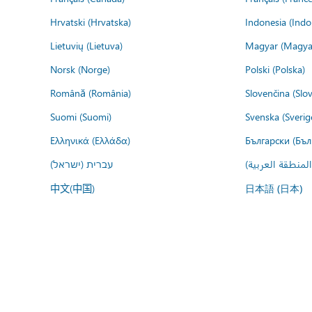
Hrvatski (Hrvatska)
Indonesia (Indo
Lietuvių (Lietuva)
Magyar (Magya
Norsk (Norge)
Polski (Polska)
Română (România)
Slovenčina (Slo
Suomi (Suomi)
Svenska (Sverig
Ελληνικά (Ελλάδα)
Български (Бъл
المنطقة العربية
עברית (ישראל)
中文(中国)
日本語 (日本)