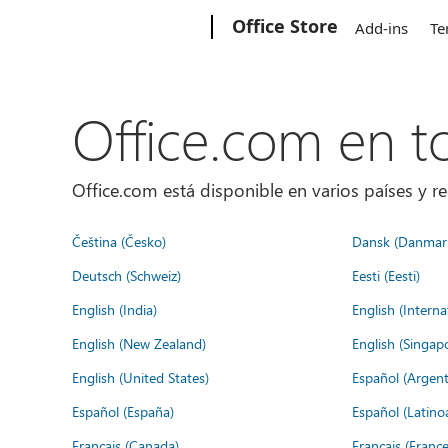
Microsoft
Office Store
Add-ins
Te
Office.com en 
Office.com está disponible en varios países y re
Čeština (Česko)
Dansk (Danmar
Deutsch (Schweiz)
Eesti (Eesti)
English (India)
English (Interna
English (New Zealand)
English (Singap
English (United States)
Español (Argent
Español (España)
Español (Latino
Français (Canada)
Français (France