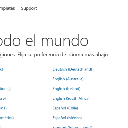
mplates
Support
todo el mundo
giones. Elija su preferencia de idioma más abajo.
k)
Deutsch (Deutschland)
English (Australia)
tional)
English (Ireland)
ore)
English (South Africa)
ina)
Español (Chile)
américa)
Español (México)
)
Français (International)