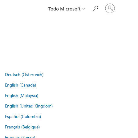
Iniciar
Todo Microsoft
sesión
en
tu
cuenta
Deutsch (Österreich)
English (Canada)
English (Malaysia)
English (United Kingdom)
Español (Colombia)
Français (Belgique)
Français (Suisse)