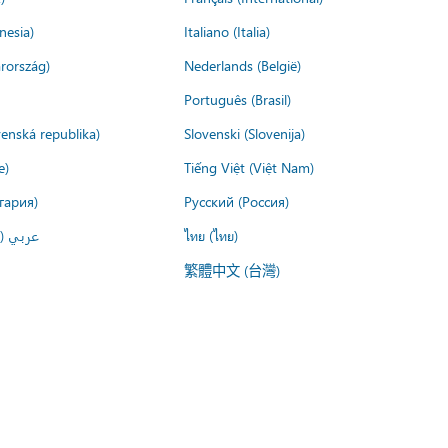
nesia)
Italiano (Italia)
rország)
Nederlands (België)
Português (Brasil)
venská republika)
Slovenski (Slovenija)
e)
Tiếng Việt (Việt Nam)
гария)
Русский (Россия)
عربي ()
ไทย (ไทย)
繁體中文 (台灣)