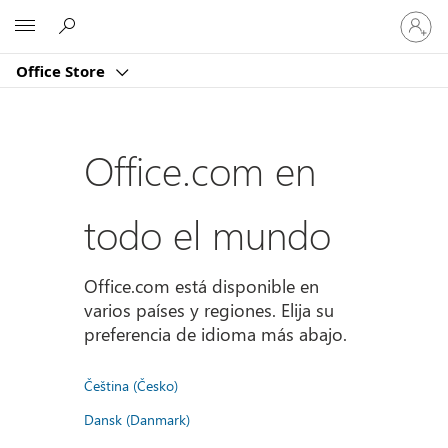
Iniciar
Microsoft
sesión
en
Office Store
tu
cuenta
Office.com en
todo el mundo
Office.com está disponible en
varios países y regiones. Elija su
preferencia de idioma más abajo.
Čeština (Česko)
Dansk (Danmark)