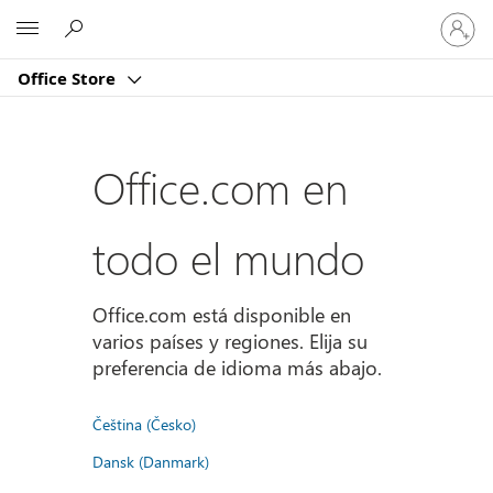
Iniciar
Microsoft
sesión
en
Office Store
tu
cuenta
Office.com en
todo el mundo
Office.com está disponible en
varios países y regiones. Elija su
preferencia de idioma más abajo.
Čeština (Česko)
Dansk (Danmark)