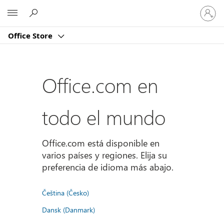
Iniciar
Microsoft
sesión
en
Office Store
tu
cuenta
Office.com en
todo el mundo
Office.com está disponible en
varios países y regiones. Elija su
preferencia de idioma más abajo.
Čeština (Česko)
Dansk (Danmark)