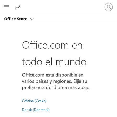
Iniciar
Microsoft
sesión
en
Office Store
tu
cuenta
Office.com en
todo el mundo
Office.com está disponible en
varios países y regiones. Elija su
preferencia de idioma más abajo.
Čeština (Česko)
Dansk (Danmark)