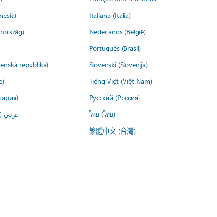
nesia)
Italiano (Italia)
rország)
Nederlands (België)
Português (Brasil)
venská republika)
Slovenski (Slovenija)
e)
Tiếng Việt (Việt Nam)
гария)
Русский (Россия)
عربي ()
ไทย (ไทย)
繁體中文 (台灣)