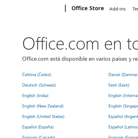
Microsoft
Office Store
Add-ins
Te
Office.com en 
Office.com está disponible en varios países y re
Čeština (Česko)
Dansk (Danmar
Deutsch (Schweiz)
Eesti (Eesti)
English (India)
English (Interna
English (New Zealand)
English (Singap
English (United States)
Español (Argent
Español (España)
Español (Latino
Français (Canada)
Français (France