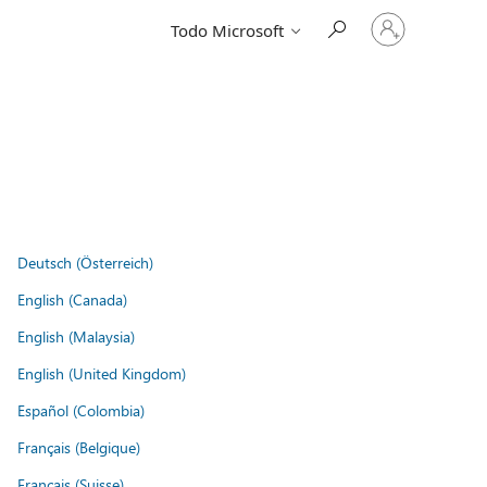
Iniciar
Todo Microsoft
sesión
en
tu
cuenta
Deutsch (Österreich)
English (Canada)
English (Malaysia)
English (United Kingdom)
Español (Colombia)
Français (Belgique)
Français (Suisse)