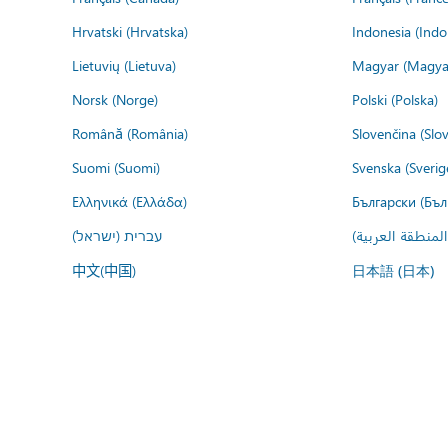
Hrvatski (Hrvatska)
Indonesia (Indo
Lietuvių (Lietuva)
Magyar (Magya
Norsk (Norge)
Polski (Polska)
Română (România)
Slovenčina (Slo
Suomi (Suomi)
Svenska (Sverig
Ελληνικά (Ελλάδα)
Български (Бъл
المنطقة العربية
עברית (ישראל)
中文(中国)
日本語 (日本)