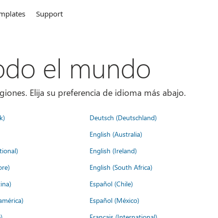
mplates
Support
todo el mundo
giones. Elija su preferencia de idioma más abajo.
k)
Deutsch (Deutschland)
English (Australia)
tional)
English (Ireland)
ore)
English (South Africa)
ina)
Español (Chile)
américa)
Español (México)
)
Français (International)