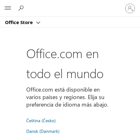
Iniciar
Microsoft
sesión
en
Office Store
tu
cuenta
Office.com en
todo el mundo
Office.com está disponible en
varios países y regiones. Elija su
preferencia de idioma más abajo.
Čeština (Česko)
Dansk (Danmark)