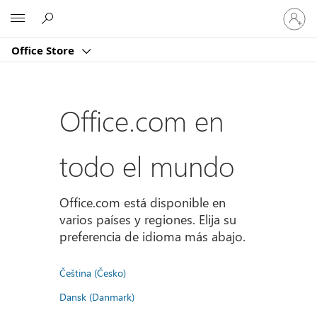
Iniciar
Microsoft
sesión
en
Office Store
tu
cuenta
Office.com en
todo el mundo
Office.com está disponible en
varios países y regiones. Elija su
preferencia de idioma más abajo.
Čeština (Česko)
Dansk (Danmark)