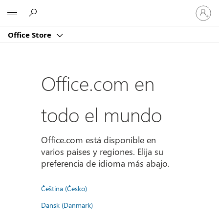
Iniciar
Microsoft
sesión
en
Office Store
tu
cuenta
Office.com en
todo el mundo
Office.com está disponible en
varios países y regiones. Elija su
preferencia de idioma más abajo.
Čeština (Česko)
Dansk (Danmark)