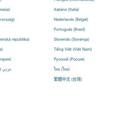
nesia)
Italiano (Italia)
rország)
Nederlands (België)
Português (Brasil)
venská republika)
Slovenski (Slovenija)
e)
Tiếng Việt (Việt Nam)
гария)
Русский (Россия)
عربي ()
ไทย (ไทย)
繁體中文 (台灣)