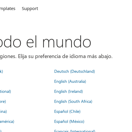
mplates
Support
todo el mundo
giones. Elija su preferencia de idioma más abajo.
k)
Deutsch (Deutschland)
English (Australia)
tional)
English (Ireland)
ore)
English (South Africa)
ina)
Español (Chile)
américa)
Español (México)
)
Français (International)