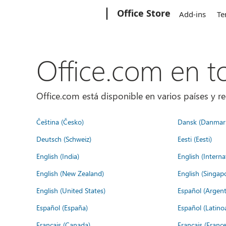
Microsoft
Office Store
Add-ins
Te
Office.com en 
Office.com está disponible en varios países y re
Čeština (Česko)
Dansk (Danmar
Deutsch (Schweiz)
Eesti (Eesti)
English (India)
English (Interna
English (New Zealand)
English (Singap
English (United States)
Español (Argent
Español (España)
Español (Latino
Français (Canada)
Français (France