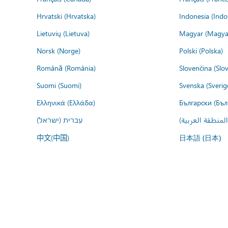
Hrvatski (Hrvatska)
Indonesia (Indo
Lietuvių (Lietuva)
Magyar (Magya
Norsk (Norge)
Polski (Polska)
Română (România)
Slovenčina (Slo
Suomi (Suomi)
Svenska (Sverig
Ελληνικά (Ελλάδα)
Български (Бъл
المنطقة العربية
עברית (ישראל)
中文(中国)
日本語 (日本)