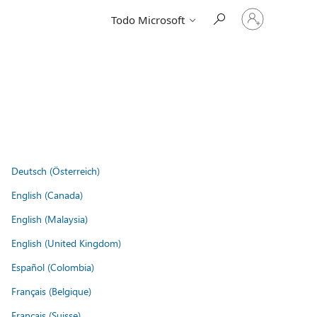
Iniciar
Todo Microsoft
sesión
en
tu
cuenta
Deutsch (Österreich)
English (Canada)
English (Malaysia)
English (United Kingdom)
Español (Colombia)
Français (Belgique)
Français (Suisse)