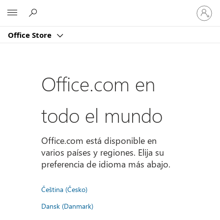
Iniciar
Microsoft
sesión
en
Office Store
tu
cuenta
Office.com en
todo el mundo
Office.com está disponible en
varios países y regiones. Elija su
preferencia de idioma más abajo.
Čeština (Česko)
Dansk (Danmark)