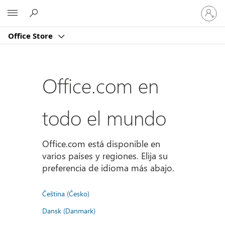
Iniciar
Microsoft
sesión
en
Office Store
tu
cuenta
Office.com en
todo el mundo
Office.com está disponible en
varios países y regiones. Elija su
preferencia de idioma más abajo.
Čeština (Česko)
Dansk (Danmark)