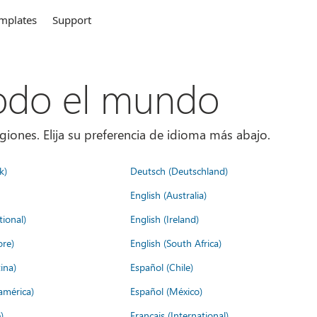
mplates
Support
todo el mundo
giones. Elija su preferencia de idioma más abajo.
k)
Deutsch (Deutschland)
English (Australia)
tional)
English (Ireland)
ore)
English (South Africa)
ina)
Español (Chile)
américa)
Español (México)
)
Français (International)