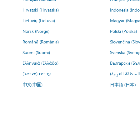
Hrvatski (Hrvatska)
Indonesia (Indo
Lietuvių (Lietuva)
Magyar (Magya
Norsk (Norge)
Polski (Polska)
Română (România)
Slovenčina (Slo
Suomi (Suomi)
Svenska (Sverig
Ελληνικά (Ελλάδα)
Български (Бъл
المنطقة العربية
עברית (ישראל)
中文(中国)
日本語 (日本)