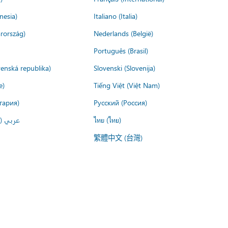
nesia)
Italiano (Italia)
rország)
Nederlands (België)
Português (Brasil)
venská republika)
Slovenski (Slovenija)
e)
Tiếng Việt (Việt Nam)
гария)
Русский (Россия)
عربي ()
ไทย (ไทย)
繁體中文 (台灣)