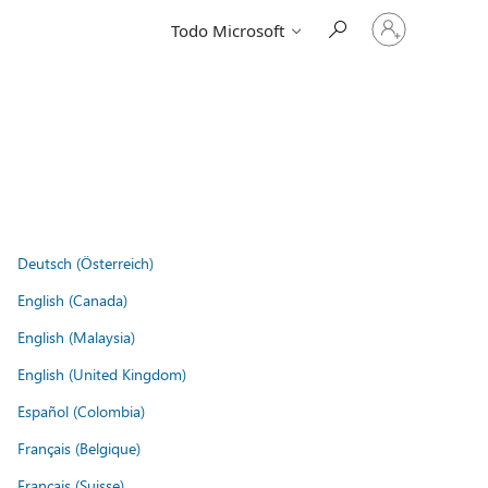
Iniciar
Todo Microsoft
sesión
en
tu
cuenta
Deutsch (Österreich)
English (Canada)
English (Malaysia)
English (United Kingdom)
Español (Colombia)
Français (Belgique)
Français (Suisse)