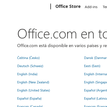
Microsoft
Office Store
Add-ins
Te
Office.com en 
Office.com está disponible en varios países y re
Čeština (Česko)
Dansk (Danmar
Deutsch (Schweiz)
Eesti (Eesti)
English (India)
English (Interna
English (New Zealand)
English (Singap
English (United States)
Español (Argent
Español (España)
Español (Latino
Français (Canada)
Français (France