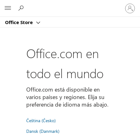
Iniciar
Microsoft
sesión
en
Office Store
tu
cuenta
Office.com en
todo el mundo
Office.com está disponible en
varios países y regiones. Elija su
preferencia de idioma más abajo.
Čeština (Česko)
Dansk (Danmark)