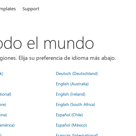
mplates
Support
todo el mundo
giones. Elija su preferencia de idioma más abajo.
k)
Deutsch (Deutschland)
English (Australia)
tional)
English (Ireland)
ore)
English (South Africa)
ina)
Español (Chile)
américa)
Español (México)
)
Français (International)