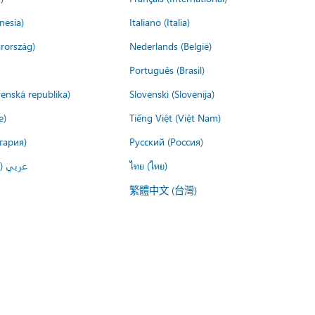
nesia)
Italiano (Italia)
rország)
Nederlands (België)
Português (Brasil)
venská republika)
Slovenski (Slovenija)
e)
Tiếng Việt (Việt Nam)
гария)
Русский (Россия)
عربي ()
ไทย (ไทย)
繁體中文 (台灣)