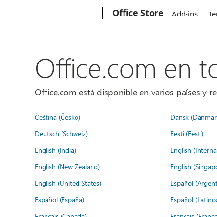
Microsoft
Office Store
Add-ins
Te
Office.com en 
Office.com está disponible en varios países y re
Čeština (Česko)
Dansk (Danmar
Deutsch (Schweiz)
Eesti (Eesti)
English (India)
English (Interna
English (New Zealand)
English (Singap
English (United States)
Español (Argent
Español (España)
Español (Latino
Français (Canada)
Français (France