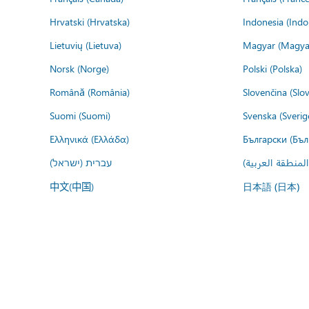
Hrvatski (Hrvatska)
Indonesia (Indo
Lietuvių (Lietuva)
Magyar (Magya
Norsk (Norge)
Polski (Polska)
Română (România)
Slovenčina (Slo
Suomi (Suomi)
Svenska (Sverig
Ελληνικά (Ελλάδα)
Български (Бъл
المنطقة العربية
עברית (ישראל)
中文(中国)
日本語 (日本)