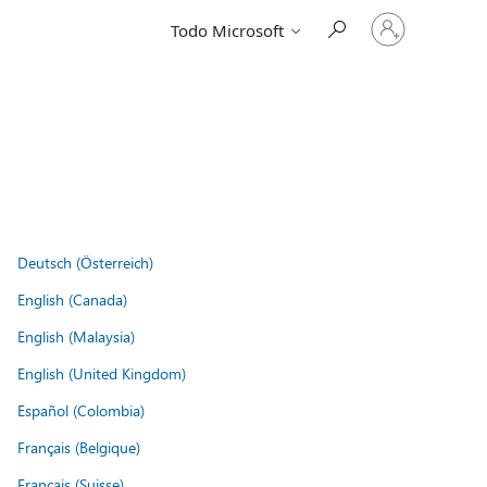
Iniciar
Todo Microsoft
sesión
en
tu
cuenta
Deutsch (Österreich)
English (Canada)
English (Malaysia)
English (United Kingdom)
Español (Colombia)
Français (Belgique)
Français (Suisse)