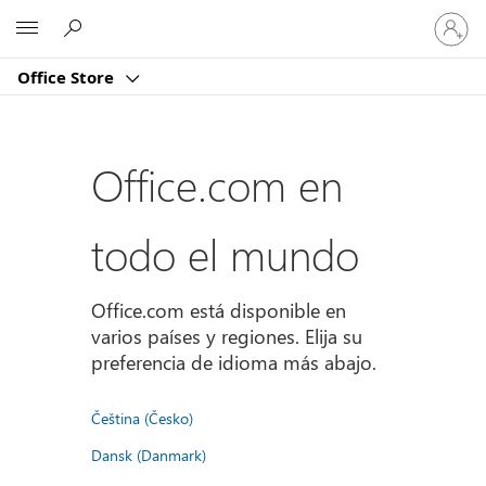
Iniciar
Microsoft
sesión
en
Office Store
tu
cuenta
Office.com en
todo el mundo
Office.com está disponible en
varios países y regiones. Elija su
preferencia de idioma más abajo.
Čeština (Česko)
Dansk (Danmark)