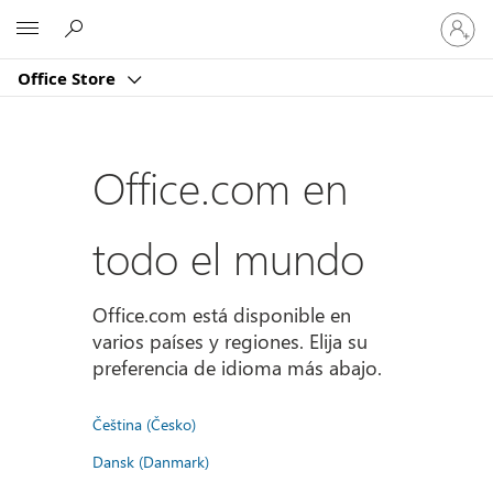
Iniciar
Microsoft
sesión
en
Office Store
tu
cuenta
Office.com en
todo el mundo
Office.com está disponible en
varios países y regiones. Elija su
preferencia de idioma más abajo.
Čeština (Česko)
Dansk (Danmark)