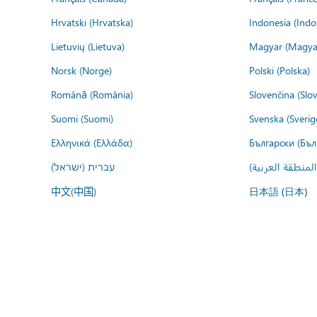
Hrvatski (Hrvatska)
Indonesia (Indo
Lietuvių (Lietuva)
Magyar (Magya
Norsk (Norge)
Polski (Polska)
Română (România)
Slovenčina (Slo
Suomi (Suomi)
Svenska (Sverig
Ελληνικά (Ελλάδα)
Български (Бъл
المنطقة العربية
עברית (ישראל)
中文(中国)
日本語 (日本)