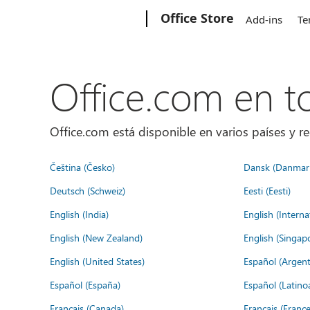
Microsoft
Office Store
Add-ins
Te
Office.com en 
Office.com está disponible en varios países y re
Čeština (Česko)
Dansk (Danmar
Deutsch (Schweiz)
Eesti (Eesti)
English (India)
English (Interna
English (New Zealand)
English (Singap
English (United States)
Español (Argent
Español (España)
Español (Latino
Français (Canada)
Français (France