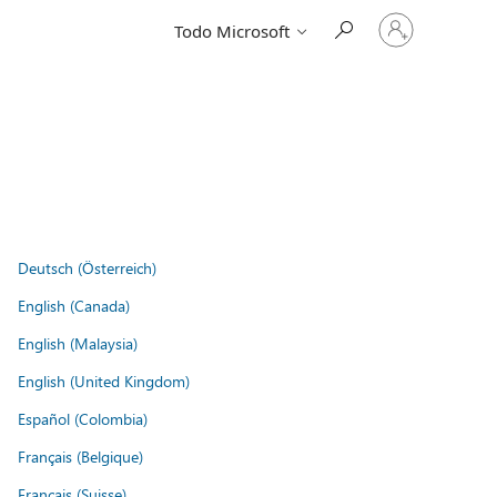
Iniciar
Todo Microsoft
sesión
en
tu
cuenta
Deutsch (Österreich)
English (Canada)
English (Malaysia)
English (United Kingdom)
Español (Colombia)
Français (Belgique)
Français (Suisse)