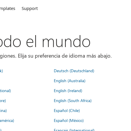
mplates
Support
todo el mundo
giones. Elija su preferencia de idioma más abajo.
k)
Deutsch (Deutschland)
English (Australia)
tional)
English (Ireland)
ore)
English (South Africa)
ina)
Español (Chile)
américa)
Español (México)
)
Français (International)