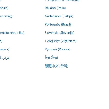
nesia)
Italiano (Italia)
rország)
Nederlands (België)
Português (Brasil)
venská republika)
Slovenski (Slovenija)
e)
Tiếng Việt (Việt Nam)
гария)
Русский (Россия)
عربي ()
ไทย (ไทย)
繁體中文 (台灣)