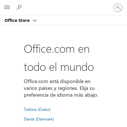
Iniciar
Microsoft
sesión
en
Office Store
tu
cuenta
Office.com en
todo el mundo
Office.com está disponible en
varios países y regiones. Elija su
preferencia de idioma más abajo.
Čeština (Česko)
Dansk (Danmark)