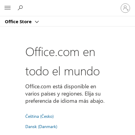
Iniciar
Microsoft
sesión
en
Office Store
tu
cuenta
Office.com en
todo el mundo
Office.com está disponible en
varios países y regiones. Elija su
preferencia de idioma más abajo.
Čeština (Česko)
Dansk (Danmark)