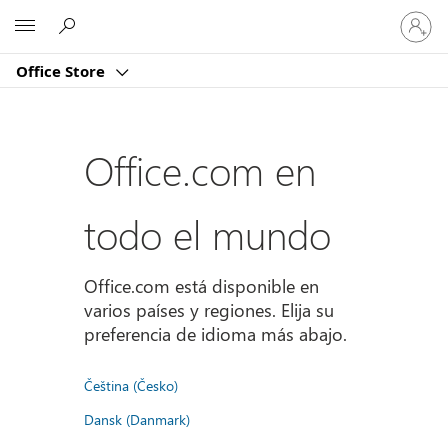
Iniciar
Microsoft
sesión
en
Office Store
tu
cuenta
Office.com en
todo el mundo
Office.com está disponible en
varios países y regiones. Elija su
preferencia de idioma más abajo.
Čeština (Česko)
Dansk (Danmark)