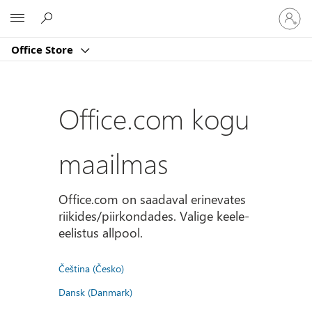
Logige
Microsoft
sisse
oma
Office Store
kontole
Office.com kogu
maailmas
Office.com on saadaval erinevates
riikides/piirkondades. Valige keele-
eelistus allpool.
Čeština (Česko)
Dansk (Danmark)