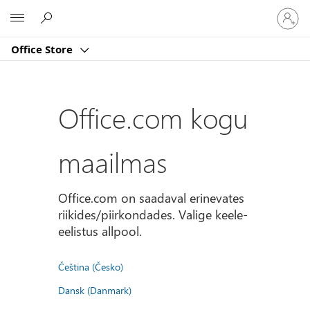
Logige
Microsoft
sisse
oma
Office Store
kontole
Office.com kogu
maailmas
Office.com on saadaval erinevates
riikides/piirkondades. Valige keele-
eelistus allpool.
Čeština (Česko)
Dansk (Danmark)