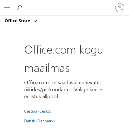
Logige
Microsoft
sisse
oma
Office Store
kontole
Office.com kogu
maailmas
Office.com on saadaval erinevates
riikides/piirkondades. Valige keele-
eelistus allpool.
Čeština (Česko)
Dansk (Danmark)