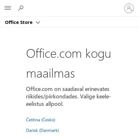
Logige
Microsoft
sisse
oma
Office Store
kontole
Office.com kogu
maailmas
Office.com on saadaval erinevates
riikides/piirkondades. Valige keele-
eelistus allpool.
Čeština (Česko)
Dansk (Danmark)