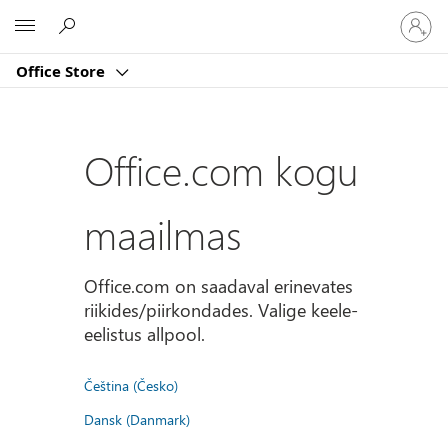
Logige
Microsoft
sisse
oma
Office Store
kontole
Office.com kogu
maailmas
Office.com on saadaval erinevates
riikides/piirkondades. Valige keele-
eelistus allpool.
Čeština (Česko)
Dansk (Danmark)