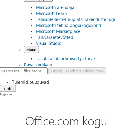
Microsofti arendaja
Microsoft Learn
Tehisintellekti-turuplatsi rakenduste tugi
Microsofti tehnoloogiakogukond
Microsoft Marketplace
Tarkvaraettevõtted
Visual Studio
Muud
Tasuta allalaadimised ja turve
Kuva saidikaart
Otsing
Search the Office Store
Tulemid puuduvad
Loobu
Logi sisse
Office.com kogu