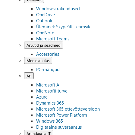
Windowsi rakendused
OneDrive
Outlook
Üleminek Skype'ilt Teamsile
OneNote
Microsoft Teams
Arvutid ja seadmed
Accessories
Meelelahutus
PC-mängud
Äri
Microsoft AI
Microsofti turve
Azure
Dynamics 365
Microsoft 365 ettevõtteversioon
Microsoft Power Platform
Windows 365
Digitaalne suveräänsus
Arendaja ja IT