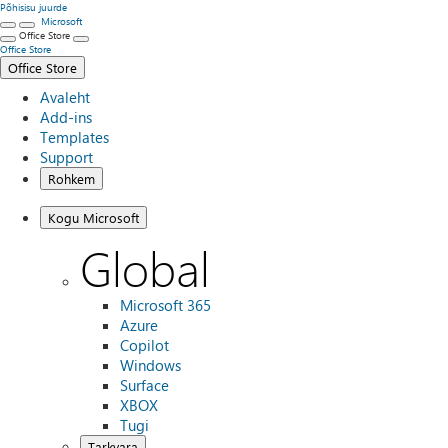
Põhisisu juurde
Microsoft
Office Store
Office Store
Office Store
Avaleht
Add-ins
Templates
Support
Rohkem
Kogu Microsoft
Global
Microsoft 365
Azure
Copilot
Windows
Surface
XBOX
Tugi
Tarkvara