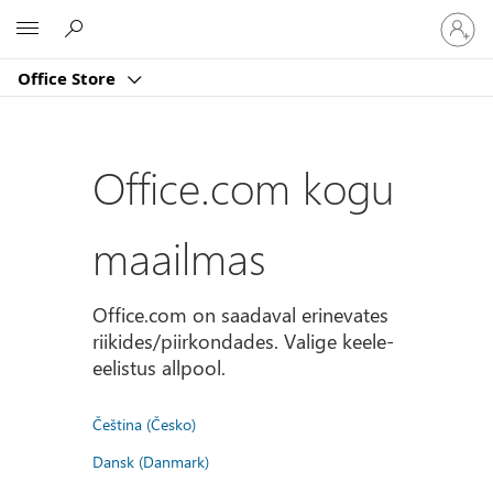
Logige
Microsoft
sisse
oma
Office Store
kontole
Office.com kogu
maailmas
Office.com on saadaval erinevates
riikides/piirkondades. Valige keele-
eelistus allpool.
Čeština (Česko)
Dansk (Danmark)