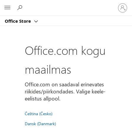
Logige
Microsoft
sisse
oma
Office Store
kontole
Office.com kogu
maailmas
Office.com on saadaval erinevates
riikides/piirkondades. Valige keele-
eelistus allpool.
Čeština (Česko)
Dansk (Danmark)