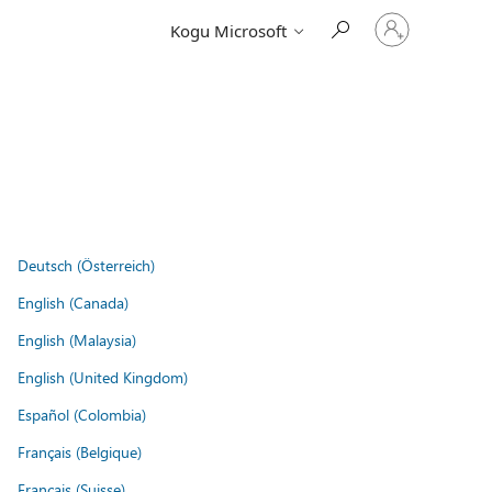
Logige
Kogu Microsoft
sisse
oma
kontole
Deutsch (Österreich)
English (Canada)
English (Malaysia)
English (United Kingdom)
Español (Colombia)
Français (Belgique)
Français (Suisse)