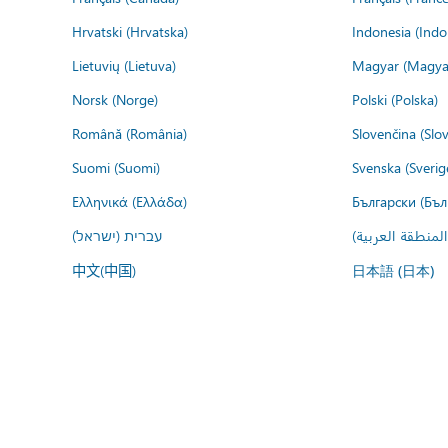
Hrvatski (Hrvatska)
Indonesia (Indo
Lietuvių (Lietuva)
Magyar (Magya
Norsk (Norge)
Polski (Polska)
Română (România)
Slovenčina (Slo
Suomi (Suomi)
Svenska (Sverig
Ελληνικά (Ελλάδα)
Български (Бъл
المنطقة العربية
עברית (ישראל)
中文(中国)
日本語 (日本)