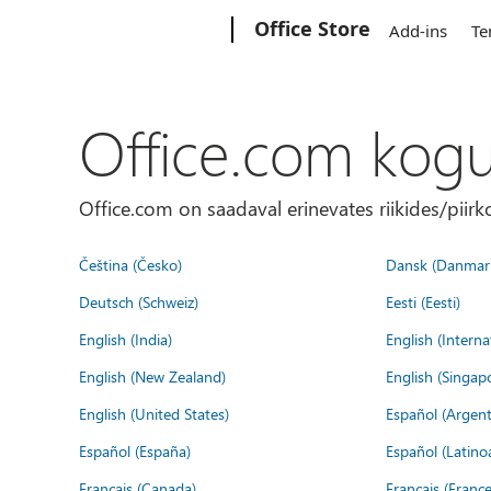
Microsoft
Office Store
Add-ins
Te
Office.com kog
Office.com on saadaval erinevates riikides/piirk
Čeština (Česko)
Dansk (Danmar
Deutsch (Schweiz)
Eesti (Eesti)
English (India)
English (Interna
English (New Zealand)
English (Singap
English (United States)
Español (Argent
Español (España)
Español (Latino
Français (Canada)
Français (France