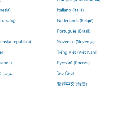
nesia)
Italiano (Italia)
rország)
Nederlands (België)
Português (Brasil)
venská republika)
Slovenski (Slovenija)
e)
Tiếng Việt (Việt Nam)
гария)
Русский (Россия)
عربي ()
ไทย (ไทย)
繁體中文 (台灣)