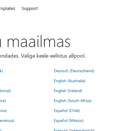
mplates
Support
u maailmas
ondades. Valige keele-eelistus allpool.
k)
Deutsch (Deutschland)
English (Australia)
tional)
English (Ireland)
ore)
English (South Africa)
ina)
Español (Chile)
américa)
Español (México)
)
Français (International)