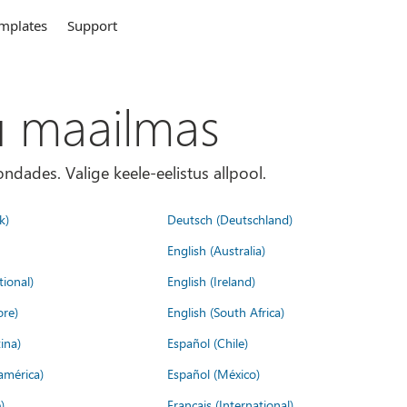
mplates
Support
u maailmas
ondades. Valige keele-eelistus allpool.
k)
Deutsch (Deutschland)
English (Australia)
tional)
English (Ireland)
ore)
English (South Africa)
ina)
Español (Chile)
américa)
Español (México)
)
Français (International)