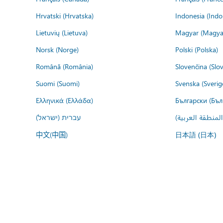
Hrvatski (Hrvatska)
Indonesia (Indo
Lietuvių (Lietuva)
Magyar (Magya
Norsk (Norge)
Polski (Polska)
Română (România)
Slovenčina (Slo
Suomi (Suomi)
Svenska (Sverig
Ελληνικά (Ελλάδα)
Български (Бъл
المنطقة العربية
עברית (ישראל)
中文(中国)
日本語 (日本)