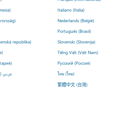
nesia)
Italiano (Italia)
rország)
Nederlands (België)
Português (Brasil)
venská republika)
Slovenski (Slovenija)
e)
Tiếng Việt (Việt Nam)
гария)
Русский (Россия)
عربي ()
ไทย (ไทย)
繁體中文 (台灣)