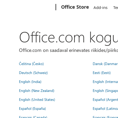
Microsoft
Office Store
Add-ins
Te
Office.com kog
Office.com on saadaval erinevates riikides/piirk
Čeština (Česko)
Dansk (Danmar
Deutsch (Schweiz)
Eesti (Eesti)
English (India)
English (Interna
English (New Zealand)
English (Singap
English (United States)
Español (Argent
Español (España)
Español (Latino
Français (Canada)
Français (France