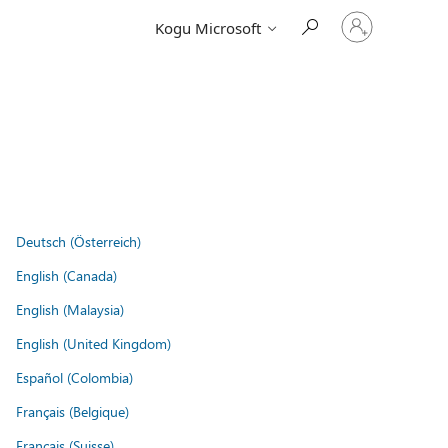
Logige
Kogu Microsoft
sisse
oma
kontole
Deutsch (Österreich)
English (Canada)
English (Malaysia)
English (United Kingdom)
Español (Colombia)
Français (Belgique)
Français (Suisse)