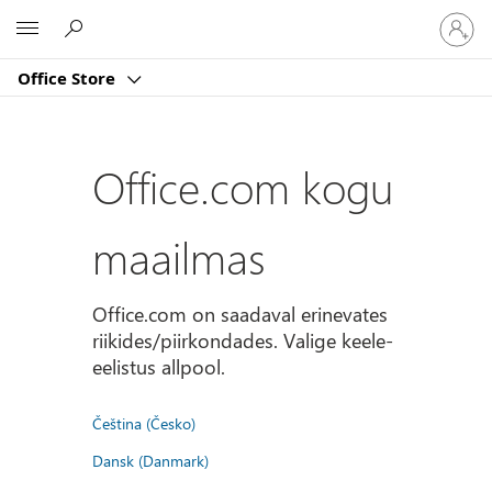
Logige
Microsoft
sisse
oma
Office Store
kontole
Office.com kogu
maailmas
Office.com on saadaval erinevates
riikides/piirkondades. Valige keele-
eelistus allpool.
Čeština (Česko)
Dansk (Danmark)