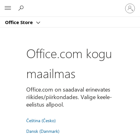
Logige
Microsoft
sisse
oma
Office Store
kontole
Office.com kogu
maailmas
Office.com on saadaval erinevates
riikides/piirkondades. Valige keele-
eelistus allpool.
Čeština (Česko)
Dansk (Danmark)