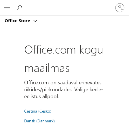
Logige
Microsoft
sisse
oma
Office Store
kontole
Office.com kogu
maailmas
Office.com on saadaval erinevates
riikides/piirkondades. Valige keele-
eelistus allpool.
Čeština (Česko)
Dansk (Danmark)