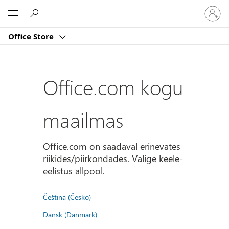
Logige
Microsoft
sisse
oma
Office Store
kontole
Office.com kogu
maailmas
Office.com on saadaval erinevates
riikides/piirkondades. Valige keele-
eelistus allpool.
Čeština (Česko)
Dansk (Danmark)