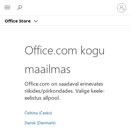
Logige
Microsoft
sisse
oma
Office Store
kontole
Office.com kogu
maailmas
Office.com on saadaval erinevates
riikides/piirkondades. Valige keele-
eelistus allpool.
Čeština (Česko)
Dansk (Danmark)