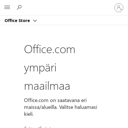
Kirjaud
Microsoft
sisään
tilille
Office Store
Office.com
ympäri
maailmaa
Office.com on saatavana eri
maissa/alueilla. Valitse haluamasi
kieli.